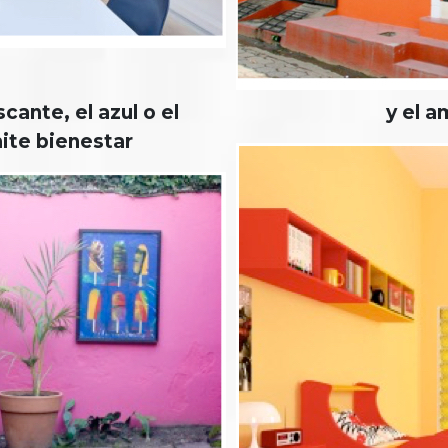
cante, el azul o el
y el a
mite bienestar