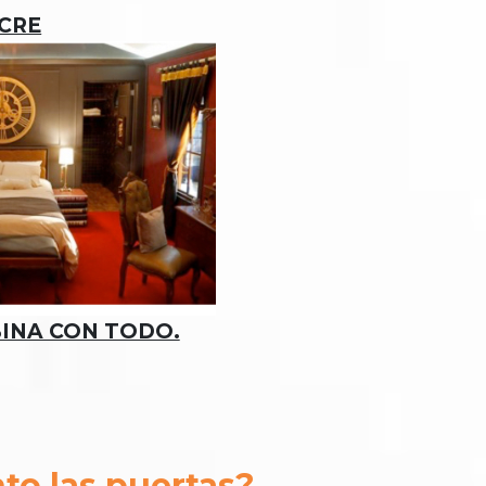
OCRE
BINA CON TODO.
to las puertas?