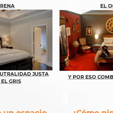
ARENA
EL 
EUTRALIDAD JUSTA
Y POR ESO COM
 EL GRIS
n un espacio
¿Cómo pin